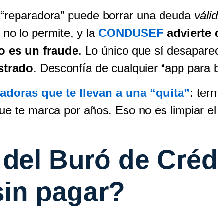
“reparadora” puede borrar una deuda
váli
no lo permite, y la
CONDUSEF
advierte 
o es un fraude
. Lo único que sí desapare
strado
. Desconfía de cualquier “app para b
adoras que te llevan a una “quita”
: ter
e te marca por años. Eso no es limpiar e
 del Buró de Créd
sin pagar?