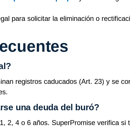
gal para solicitar la eliminación o rectific
recuentes
al?
inan registros caducados (Art. 23) y se cor
es.
arse una deuda del buró?
, 2, 4 o 6 años. SuperPromise verifica si t