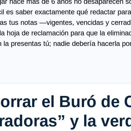
gar hace más de 6 años no desaparecen sol
ícil es saber exactamente qué redactar par
as tus notas —vigentes, vencidas y cerra
la hoja de reclamación para que la elimin
n la presentas tú; nadie debería hacerla po
orrar
el Buró de 
radoras” y la ver