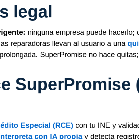
s legal
vigente:
ninguna empresa puede hacerlo; q
as reparadoras llevan al usuario a una
qui
 prolongada. SuperPromise no hace quitas; a
e SuperPromise 
édito Especial (RCE)
con tu INE y valida
interpreta con IA propia
y detecta regist