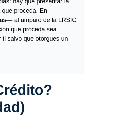
as: hay que presentar la
a que proceda. En
das— al amparo de la LRSIC
ación que proceda sea
r ti salvo que otorgues un
Crédito?
dad)