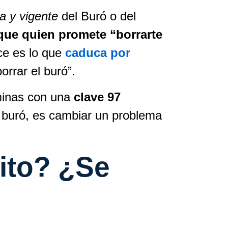
da y vigente
del Buró o del
que quien promete “borrarte
ce es lo que
caduca por
orrar el buró”.
minas con una
clave 97
l buró, es cambiar un problema
ito? ¿Se