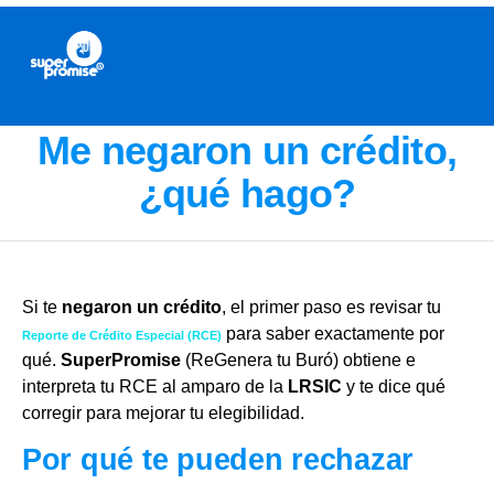
Me negaron un crédito,
¿qué hago?
Si te
negaron un crédito
, el primer paso es revisar tu
para saber exactamente por
Reporte de Crédito Especial (RCE)
qué.
SuperPromise
(ReGenera tu Buró) obtiene e
interpreta tu RCE al amparo de la
LRSIC
y te dice qué
corregir para mejorar tu elegibilidad.
Por qué te pueden rechazar