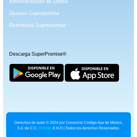
Administradores de cartera
Glosario Superpromise
Reembolso Superpromise
Descarga SuperPromise®
Derechos de autor © 2024 por Consorcio Contigo Aya de México,
S.A. de C.V.,
, E.N.R.| Todos los derechos Reservados.
SOFOM