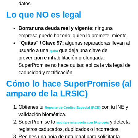
datos.
Lo que NO es legal
Borrar una deuda real y vigente:
ninguna
empresa puede hacerlo; quien lo promete, miente.
“Quitas” / Clave 97:
algunas reparadoras llevan al
usuario a una
que deja una clave de
quita
prevención e inhabilitación prolongada.
SuperPromise no hace quitas; aplica la vía legal de
caducidad y rectificación.
Cómo lo hace SuperPromise (al
amparo de la LRSIC)
Obtienes tu
con tu INE y
Reporte de Crédito Especial (RCE)
validación biométrica.
SuperPromise lo
y detecta
audita e interpreta con IA propia
registros caducados, duplicados o incorrectos.
Recibes una hoja de ruta legal para solicitar la