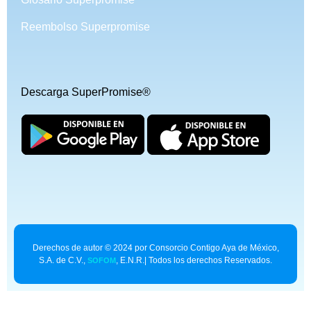
Reembolso Superpromise
Descarga SuperPromise®
Derechos de autor © 2024 por Consorcio Contigo Aya de México,
S.A. de C.V.,
, E.N.R.| Todos los derechos Reservados.
SOFOM