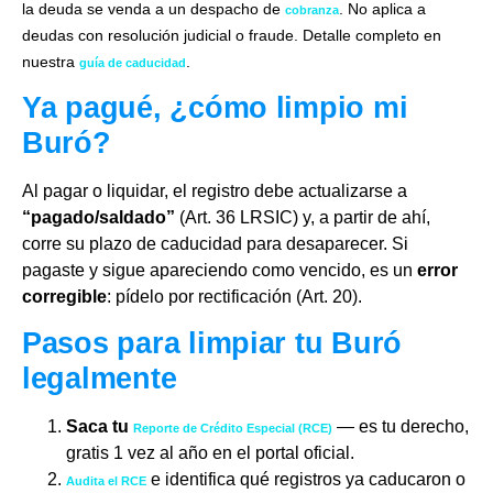
la deuda se venda a un despacho de
. No aplica a
cobranza
deudas con resolución judicial o fraude. Detalle completo en
nuestra
.
guía de caducidad
Ya pagué, ¿cómo limpio mi
Buró?
Al pagar o liquidar, el registro debe actualizarse a
“pagado/saldado”
(Art. 36 LRSIC) y, a partir de ahí,
corre su plazo de caducidad para desaparecer. Si
pagaste y sigue apareciendo como vencido, es un
error
corregible
: pídelo por rectificación (Art. 20).
Pasos para limpiar tu Buró
legalmente
Saca tu
— es tu derecho,
Reporte de Crédito Especial (RCE)
gratis 1 vez al año en el portal oficial.
e identifica qué registros ya caducaron o
Audita el RCE