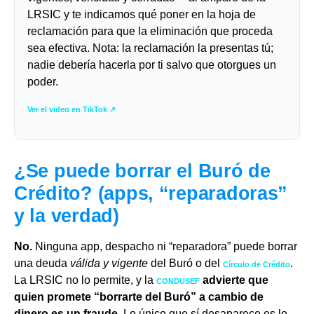
LRSIC y te indicamos qué poner en la hoja de
reclamación para que la eliminación que proceda
sea efectiva. Nota: la reclamación la presentas tú;
nadie debería hacerla por ti salvo que otorgues un
poder.
Ver el video en TikTok ↗
¿Se puede
borrar
el Buró de
Crédito? (apps, “reparadoras”
y la verdad)
No.
Ninguna app, despacho ni “reparadora” puede borrar
una deuda
válida y vigente
del Buró o del
.
Círculo de Crédito
La LRSIC no lo permite, y la
advierte que
CONDUSEF
quien promete “borrarte del Buró” a cambio de
dinero es un fraude
. Lo único que sí desaparece es lo