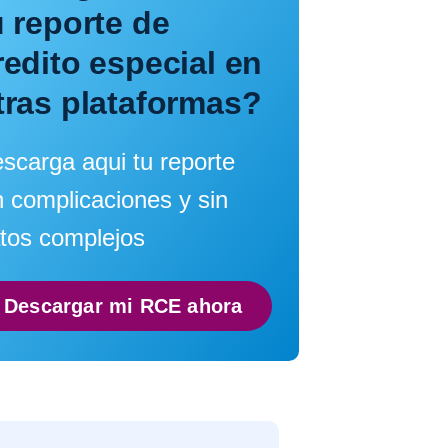
u reporte de
redito especial en
tras plataformas?
scarga aqui tu reporte
n complicaciones y sin
tos complejos
Descargar mi RCE ahora