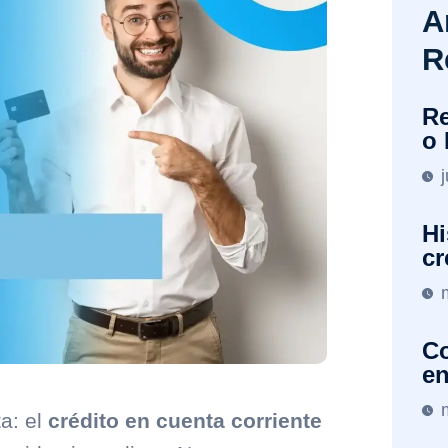
A
R
Re
o 
Hi
cr
Co
en
a: el
crédito en cuenta corriente