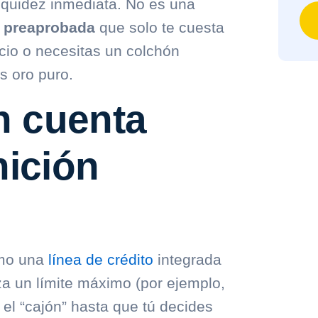
liquidez inmediata. No es una
o preaprobada
que solo te cuesta
cio o necesitas un colchón
es oro puro.
n cuenta
nición
mo una
línea de crédito
integrada
za un límite máximo (por ejemplo,
el “cajón” hasta que tú decides