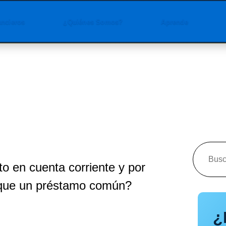
ancieros
¿Quiénes Somos?
Aprende
o en cuenta corriente y por
 que un préstamo común?
¿