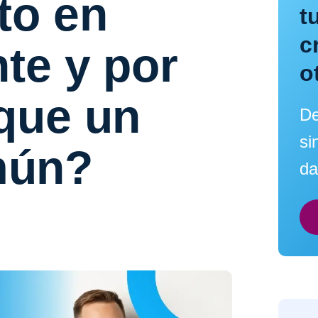
to en
t
c
nte y por
o
que un
De
si
mún?
da